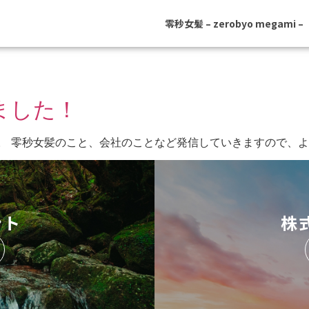
零秒女髪 – zerobyo megami –
ました！
した。 零秒女髪のこと、会社のことなど発信していきますので、
ント
株式